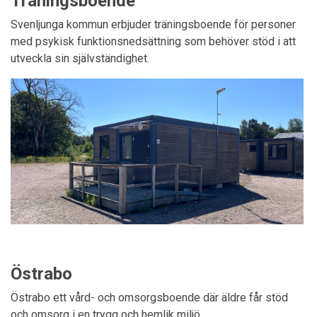
Träningsboende
Svenljunga kommun erbjuder träningsboende för personer
med psykisk funktionsnedsättning som behöver stöd i att
utveckla sin självständighet.
Östrabo
Östrabo ett vård- och omsorgsboende där äldre får stöd
och omsorg i en trygg och hemlik miljö.