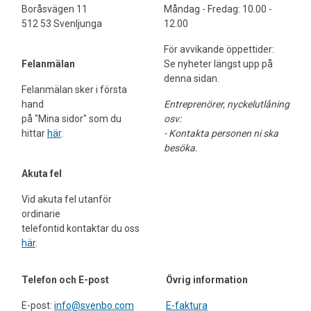
Boråsvägen 11
Måndag - Fredag: 10.00 -
512 53 Svenljunga
12.00
För avvikande öppettider:
Felanmälan
Se nyheter längst upp på
denna sidan.
Felanmälan sker i första
hand
Entreprenörer,
nyckelutlåning
på "Mina sidor" som du
osv:
hittar
här
.
- Kontakta personen ni ska
besöka.
Akuta fel
Vid akuta fel utanför
ordinarie
telefontid kontaktar du oss
här
.
Telefon och E-post
Övrig information
E-post:
info@svenbo.com
E-faktura