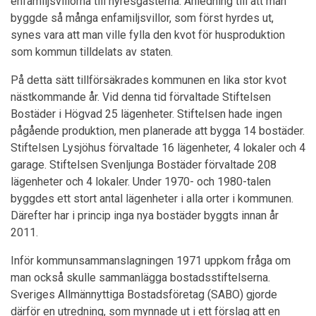
enfamiljsvillorna till hyresgästerna. Anledning till att man
byggde så många enfamiljsvillor, som först hyrdes ut,
synes vara att man ville fylla den kvot för husproduktion
som kommun tilldelats av staten.
På detta sätt tillförsäkrades kommunen en lika stor kvot
nästkommande år. Vid denna tid förvaltade Stiftelsen
Bostäder i Högvad 25 lägenheter. Stiftelsen hade ingen
pågående produktion, men planerade att bygga 14 bostäder.
Stiftelsen Lysjöhus förvaltade 16 lägenheter, 4 lokaler och 4
garage. Stiftelsen Svenljunga Bostäder förvaltade 208
lägenheter och 4 lokaler. Under 1970- och 1980-talen
byggdes ett stort antal lägenheter i alla orter i kommunen.
Därefter har i princip inga nya bostäder byggts innan år
2011.
Inför kommunsammanslagningen 1971 uppkom fråga om
man också skulle sammanlägga bostadsstiftelserna.
Sveriges Allmännyttiga Bostadsföretag (SABO) gjorde
därför en utredning, som mynnade ut i ett förslag att en