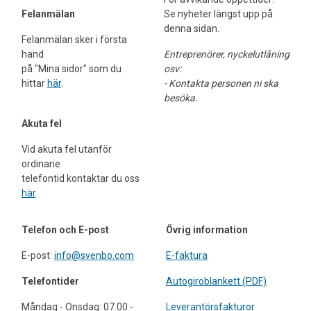
Felanmälan
Se nyheter längst upp på
denna sidan.
Felanmälan sker i första
hand
Entreprenörer,
nyckelutlåning
på "Mina sidor" som du
osv:
hittar
här
.
- Kontakta personen ni ska
besöka.
Akuta fel
Vid akuta fel utanför
ordinarie
telefontid kontaktar du oss
här
.
Telefon och E-post
Övrig information
E-post:
info@svenbo.com
E-faktura
Telefontider
Autogiroblankett (PDF)
Måndag - Onsdag: 07.00 -
Leverantörsfakturor